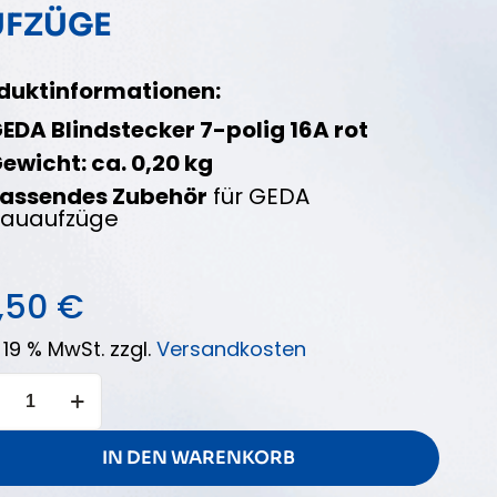
UFZÜGE
duktinformationen:
EDA Blindstecker 7-polig 16A rot
ewicht: ca. 0,20 kg
assendes Zubehör
für GEDA
auaufzüge
,50
€
. 19 % MwSt.
zzgl.
Versandkosten
DA
NDSTECKER
IN DEN WARENKORB
ZÜGE