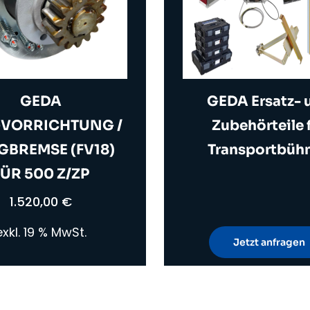
GEDA
GEDA Ersatz- 
VORRICHTUNG /
Zubehörteile 
GBREMSE (FV18)
Transportbüh
FÜR 500 Z/ZP
1.520,00
€
exkl. 19 % MwSt.
Jetzt anfragen