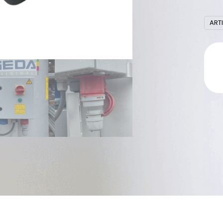
Me
ART