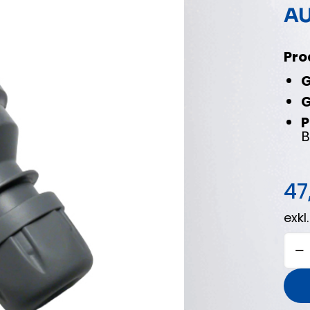
A
Pro
G
G
P
B
47
exkl
GE
BLI
FÜR
AUF