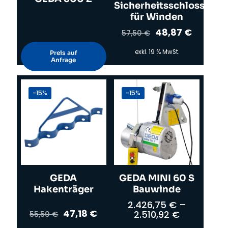
Sicherheitsschloss
für Winden
Ursprünglicher
Aktuelle
48,87
€
57,50
€
Preis
Preis
war:
ist:
exkl. 19 % MwSt.
Preis auf
57,50 €
48,87 €
Anfrage
-15%
-15%
GEDA
GEDA MINI 60 S
Hakenträger
Bauwinde
2.426,75
€
–
Ursprünglicher
Aktueller
47,18
€
2.510,92
€
55,50
€
Preis
Preis