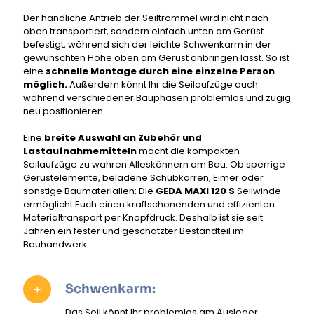
Der handliche Antrieb der Seiltrommel wird nicht nach
oben transportiert, sondern einfach unten am Gerüst
befestigt, während sich der leichte Schwenkarm in der
gewünschten Höhe oben am Gerüst anbringen lässt. So ist
eine
schnelle Montage durch eine einzelne Person
möglich.
Außerdem könnt Ihr die Seilaufzüge auch
während verschiedener Bauphasen problemlos und zügig
neu positionieren.
Eine
breite Auswahl an Zubehör und
Lastaufnahmemitteln
macht die kompakten
Seilaufzüge zu wahren Alleskönnern am Bau. Ob sperrige
Gerüstelemente, beladene Schubkarren, Eimer oder
sonstige Baumaterialien: Die
GEDA MAXI 120 S
Seilwinde
ermöglicht Euch einen kraftschonenden und effizienten
Materialtransport per Knopfdruck. Deshalb ist sie seit
Jahren ein fester und geschätzter Bestandteil im
Bauhandwerk.
Schwenkarm:
Das Seil könnt Ihr problemlos am Ausleger