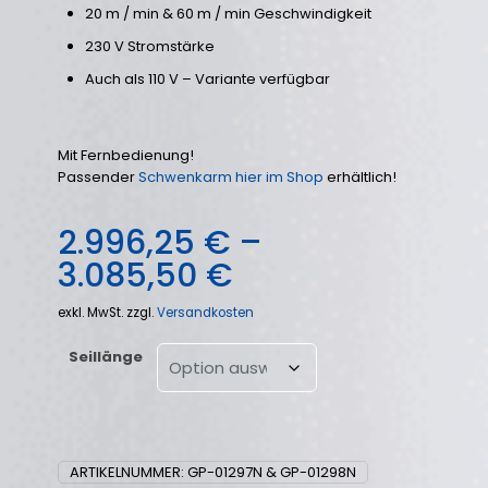
20 m / min & 60 m / min Geschwindigkeit
230 V Stromstärke
Auch als 110 V – Variante verfügbar
Mit Fernbedienung!
Passender
Schwenkarm hier im Shop
erhältlich!
2.996,25
€
–
3.085,50
€
exkl. MwSt.
zzgl.
Versandkosten
Seillänge
ARTIKELNUMMER:
GP-01297N & GP-01298N