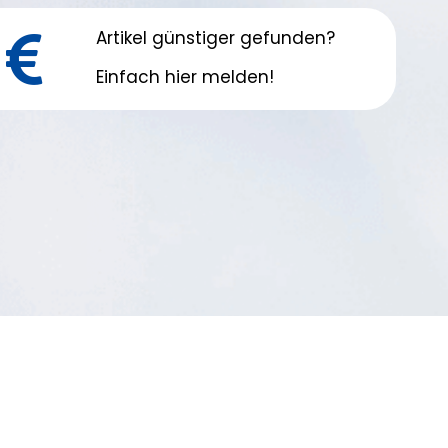
Artikel günstiger gefunden?
0
Einfach hier melden!
nge