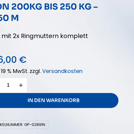
N 200KG BIS 250 KG –
50 M
l. mit 2x Ringmuttern komplett
6,00
€
. 19 % MwSt.
zzgl.
Versandkosten
DA
erteil
astbar
IN DEN WARENKORB
kg
IKELNUMMER:
GP-02891N