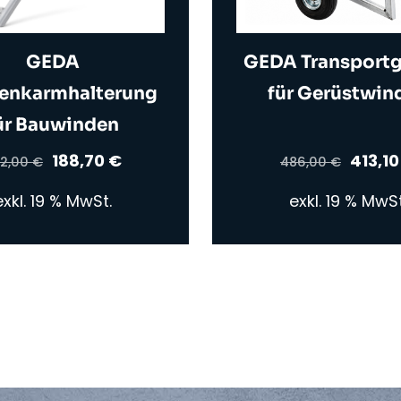
GEDA
GEDA Transportg
enkarmhalterung
für Gerüstwin
ür Bauwinden
Ursprünglicher
Aktueller
Ursprü
188,70
€
413,1
2,00
€
486,00
€
Preis
Preis
Preis
exkl. 19 % MwSt.
exkl. 19 % MwSt
war:
ist:
war:
222,00 €
188,70 €.
486,0