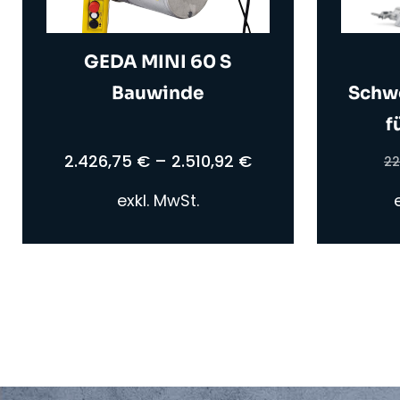
GEDA MINI 60 S
Bauwinde
Schw
f
2.426,75
€
–
2.510,92
€
22
exkl. MwSt.
Dieses
Produkt
weist
mehrere
Varianten
auf.
Die
Optionen