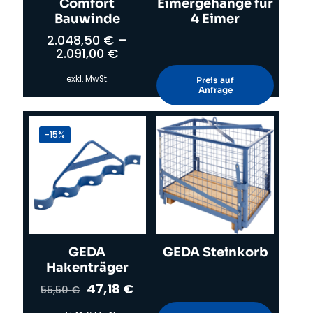
Comfort
Eimergehänge für
Bauwinde
4 Eimer
2.048,50
€
–
2.091,00
€
exkl. MwSt.
Preis auf
Anfrage
Dieses
Produkt
weist
-15%
mehrere
Varianten
auf.
Die
Optionen
können
auf
der
Produktseite
GEDA
GEDA Steinkorb
gewählt
Hakenträger
werden
Ursprünglicher
Aktueller
47,18
€
55,50
€
Preis
Preis