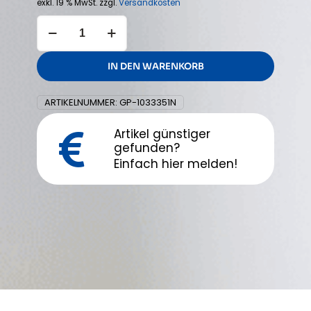
exkl. 19 % MwSt.
zzgl.
Versandkosten
GEDA
Vario+
Bühne
-
IN DEN WARENKORB
4
Seiten
klappbar
ARTIKELNUMMER:
GP-1033351N
Menge
Artikel günstiger
gefunden?
Einfach hier melden!