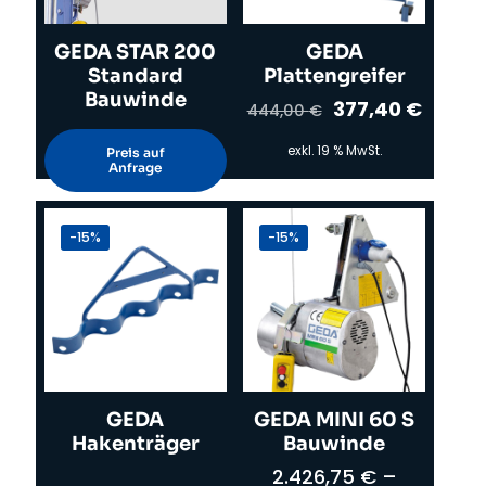
GEDA STAR 200
GEDA
Standard
Plattengreifer
Bauwinde
Ursprünglicher
Aktuel
377,40
€
444,00
€
Preis
Preis
war:
ist:
exkl. 19 % MwSt.
Preis auf
444,00 €
377,40
Anfrage
-15%
-15%
GEDA
GEDA MINI 60 S
Hakenträger
Bauwinde
2.426,75
€
–