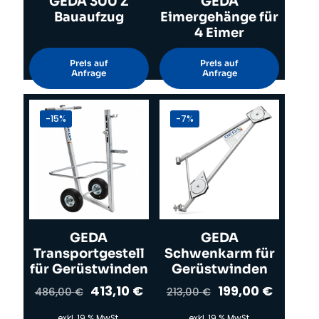
GEDA 300 Z
GEDA
Bauaufzug
Eimergehänge für
4 Eimer
Preis auf
Preis auf
Anfrage
Anfrage
-15%
-7%
GEDA
GEDA
Transportgestell
Schwenkarm für
für Gerüstwinden
Gerüstwinden
Ursprünglicher
Aktueller
Ursprünglicher
Aktuell
413,10
€
199,00
€
486,00
€
213,00
€
Preis
Preis
Preis
Preis
war:
ist:
war:
ist:
exkl. 19 % MwSt.
exkl. 19 % MwSt.